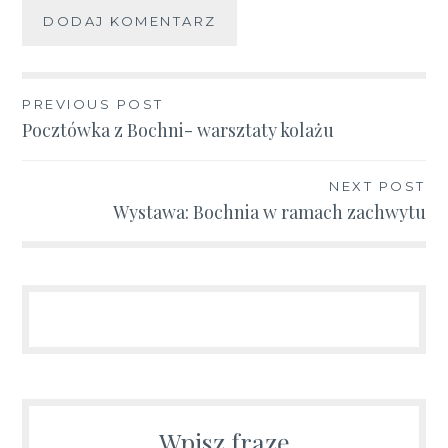
Nawigacja
PREVIOUS POST
Pocztówka z Bochni- warsztaty kolażu
wpisu
NEXT POST
Wystawa: Bochnia w ramach zachwytu
Wpisz frazę